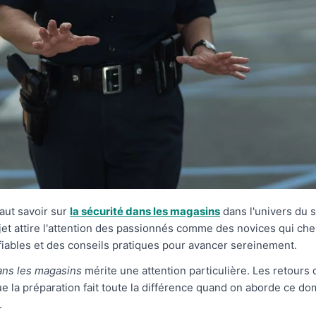
faut savoir sur
la sécurité dans les magasins
dans l'univers du s
jet attire l'attention des passionnés comme des novices qui ch
fiables et des conseils pratiques pour avancer sereinement.
ans les magasins
mérite une attention particulière. Les retours
e la préparation fait toute la différence quand on aborde ce do
.