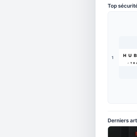
Top sécurit
1
Derniers art