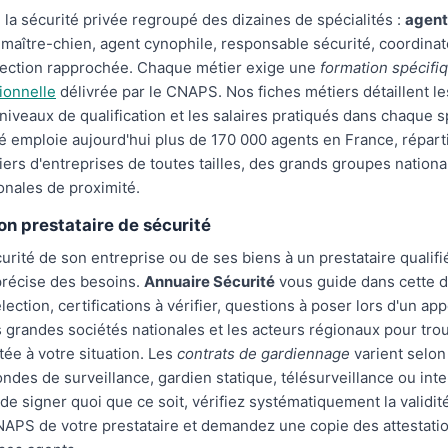
 la sécurité privée regroupé des dizaines de spécialités :
agent
, maître-chien, agent cynophile, responsable sécurité, coordinat
tection rapprochée. Chaque métier exige une
formation spécifi
ionnelle
délivrée par le CNAPS. Nos fiches métiers détaillent l
 niveaux de qualification et les salaires pratiqués dans chaque sp
ité emploie aujourd'hui plus de 170 000 agents en France, répart
liers d'entreprises de toutes tailles, des grands groupes nation
nales de proximité.
bon prestataire de sécurité
curité de son entreprise ou de ses biens à un prestataire quali
précise des besoins.
Annuaire Sécurité
vous guide dans cette 
lection, certifications à vérifier, questions à poser lors d'un app
grandes sociétés nationales et les acteurs régionaux pour trou
tée à votre situation. Les
contrats de gardiennage
varient selon
rondes de surveillance, gardien statique, télésurveillance ou int
 de signer quoi que ce soit, vérifiez systématiquement la validit
NAPS de votre prestataire et demandez une copie des attestati