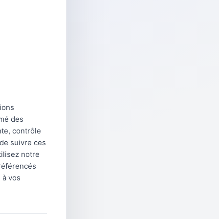
tions
rmé des
te, contrôle
 de suivre ces
tilisez notre
 référencés
 à vos