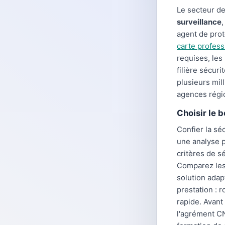
Le secteur de
surveillance
agent de pro
carte profess
requises, les
filière sécur
plusieurs mil
agences régio
Choisir le 
Confier la sé
une analyse 
critères de sé
Comparez les 
solution adap
prestation : 
rapide. Avant
l'agrément C