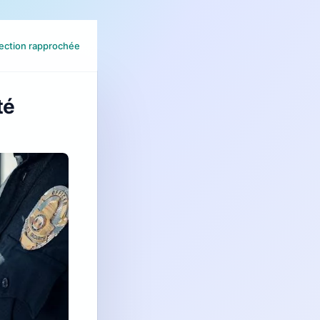
ection rapprochée
té