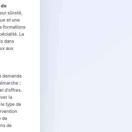
 de
eur sûreté,
que
et une
es formations
écialité. La
is dans
aux aux
fié demande
démarche :
el d'offres.
ver la
 le type de
ervention
é de
ons de