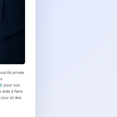
écurité privée
ux
AP
pour vos
aide à faire
 jour et des