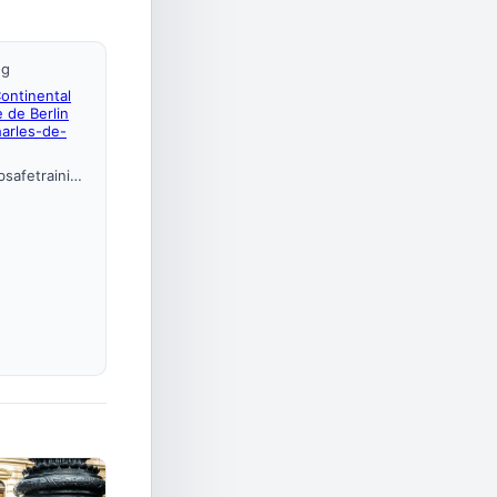
ng
ontinental
 de Berlin
arles-de-
https://www.hubsafetraining.fr/