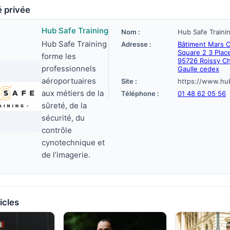
é privée
Hub Safe Training
Nom :
Hub Safe Traini
Hub Safe Training
Adresse :
Bâtiment Mars C
Square 2 3 Place
forme les
95726 Roissy Ch
professionnels
Gaulle cedex
aéroportuaires
Site :
aux métiers de la
Téléphone :
01 48 62 05 56
sûreté, de la
sécurité, du
contrôle
cynotechnique et
de l’imagerie.
icles